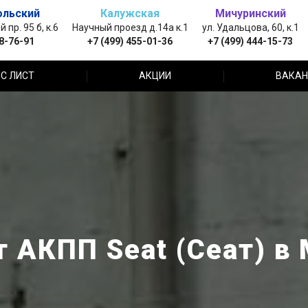
ольский
Калужская
Мичуринский
пр. 95 б, к.6
Научный проезд д.14а к.1
ул. Удальцова, 60, к.1
88-76-91
+7 (499) 455-01-36
+7 (499) 444-15-73
С ЛИСТ
АКЦИИ
ВАКАН
 АКПП Seat (Сеат) в