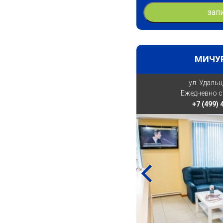
зап
МИЧУ
ул. Удальц
Ежедневно с 
+7 (499)