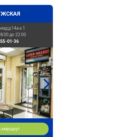
УЖСКАЯ
зд д.14а к.1
8:00 до 22:00
455-01-36
ь маршрут