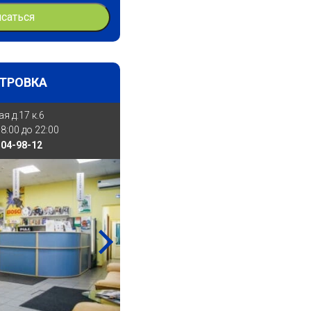
исаться
ТРОВКА
я д.17 к.6
8:00 до 22:00
504-98-12