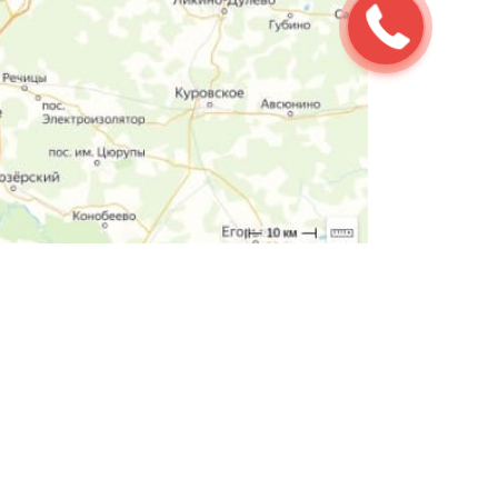
ьно ознакомительный характер, и ни
укции и других характеристик