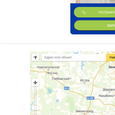
построит
зап