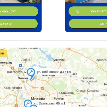
ь маршрут
построит
исаться
зап