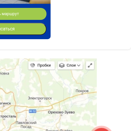
ь маршрут
исаться