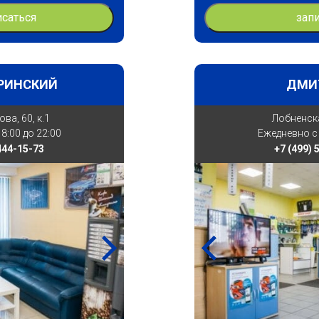
исаться
зап
РИНСКИЙ
ДМИ
ова, 60, к.1
Лобненска
8:00 до 22:00
Ежедневно с 
 444-15-73
+7 (499) 