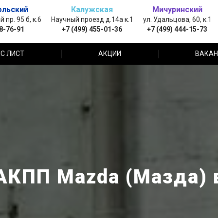
ольский
Калужская
Мичуринский
пр. 95 б, к.6
Научный проезд д.14а к.1
ул. Удальцова, 60, к.1
88-76-91
+7 (499) 455-01-36
+7 (499) 444-15-73
С ЛИСТ
АКЦИИ
ВАКАН
АКПП Mazda (Мазда) 