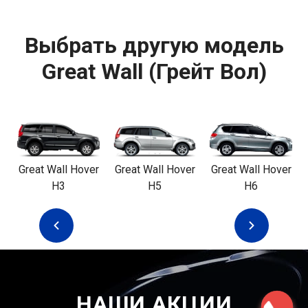
Выбрать другую модель
Great Wall (Грейт Вол)
R
Great Wall Hover
Great Wall Hover
Great Wall Hover
H3
H5
H6
НАШИ АКЦИИ