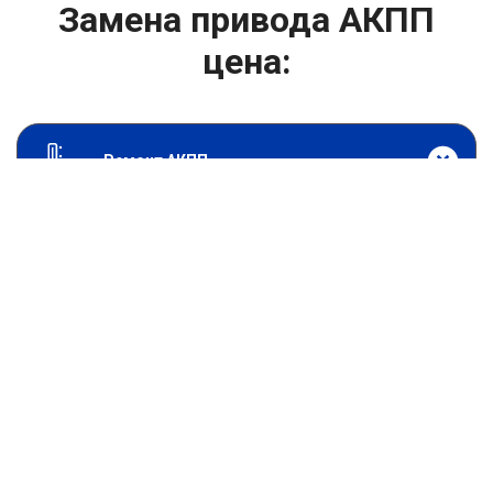
Замена привода АКПП
цена:
Ремонт АКПП
От 5900
₽
Замена привода АКПП
От 0
₽
Адаптация АКПП
От 2000
₽
Диагностика АКПП
От 11900
₽
Замена АКПП
От 3000
₽
Замена сальников АКПП
От 19800
₽
Капитальный ремонт АКПП
От 11900
₽
Ремонт и замена гидроблока АКПП