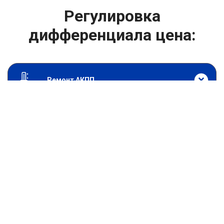
Регулировка
дифференциала цена:
Ремонт АКПП
От 11900
₽
Регулировка дифференциала
От 0
₽
Адаптация АКПП
От 2000
₽
Диагностика АКПП
От 11900
₽
Замена АКПП
От 5900
₽
Замена привода АКПП
От 3000
₽
Замена сальников АКПП