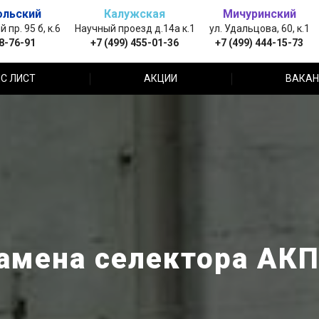
ольский
Калужская
Мичуринский
пр. 95 б, к.6
Научный проезд д.14а к.1
ул. Удальцова, 60, к.1
88-76-91
+7 (499) 455-01-36
+7 (499) 444-15-73
С ЛИСТ
АКЦИИ
ВАКАН
амена селектора АК