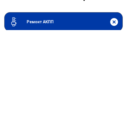
Ремонт АКПП
От 9900
₽
Ремонт CVT
От 0
₽
Адаптация АКПП
От 2000
₽
Диагностика АКПП
От 11900
₽
Замена АКПП
От 5900
₽
Замена привода АКПП
От 3000
₽
Замена сальников АКПП
От 19800
₽
Капитальный ремонт АКПП
От 11900
₽
Ремонт и замена гидроблока АКПП
От 15800
₽
Ремонт гидроблока