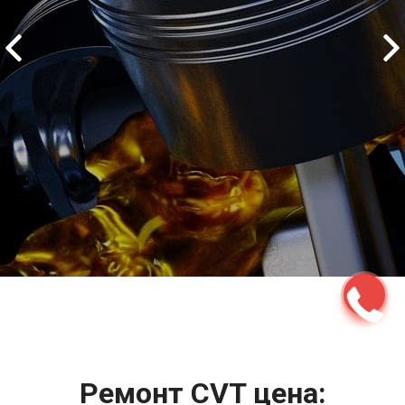
2500 руб
ться
Записаться
Ремонт CVT цена: