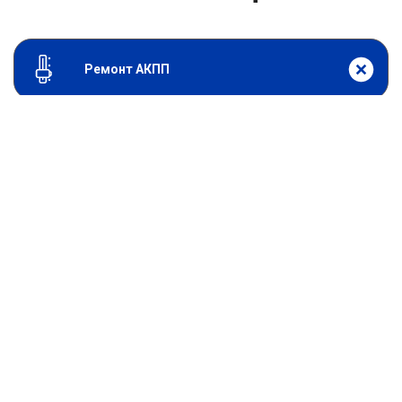
Ремонт АКПП
От 9900
₽
Ремонт ZF
От 0
₽
Адаптация АКПП
От 2000
₽
Диагностика АКПП
От 11900
₽
Замена АКПП
От 5900
₽
Замена привода АКПП
От 3000
₽
Замена сальников АКПП
От 19800
₽
Капитальный ремонт АКПП
От 11900
₽
Ремонт и замена гидроблока АКПП
От 15800
₽
Ремонт гидроблока