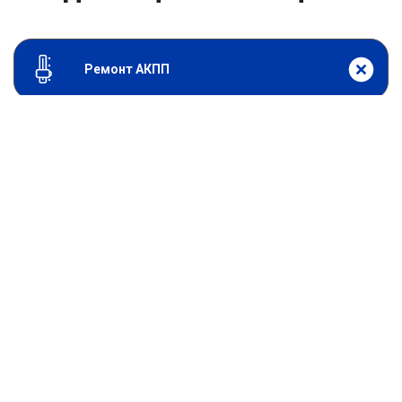
Ремонт АКПП
От 0
₽
Адаптация АКПП
От 2000
₽
Диагностика АКПП
От 11900
₽
Замена АКПП
От 5900
₽
Замена привода АКПП
От 3000
₽
Замена сальников АКПП
От 19800
₽
Капитальный ремонт АКПП
От 11900
₽
Ремонт и замена гидроблока АКПП
От 15800
₽
Ремонт гидроблока
От 11900
₽
Замена гидроблока