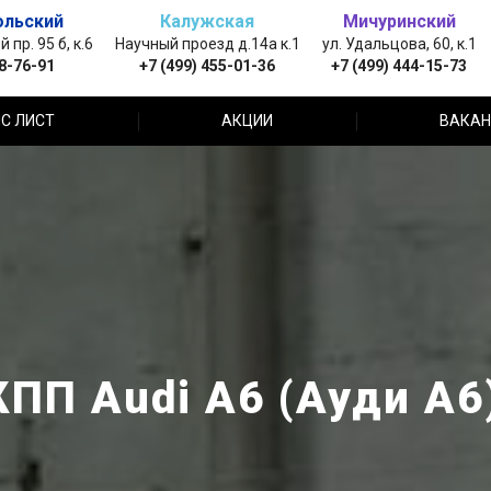
ольский
Калужская
Мичуринский
пр. 95 б, к.6
Научный проезд д.14а к.1
ул. Удальцова, 60, к.1
88-76-91
+7 (499) 455-01-36
+7 (499) 444-15-73
С ЛИСТ
АКЦИИ
ВАКАН
ПП Audi A6 (Ауди А6