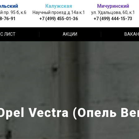
ольский
Калужская
Мичуринский
пр. 95 б, к.6
Научный проезд д.14а к.1
ул. Удальцова, 60, к.1
88-76-91
+7 (499) 455-01-36
+7 (499) 444-15-73
С ЛИСТ
АКЦИИ
ВАКАН
pel Vectra (Опель Ве