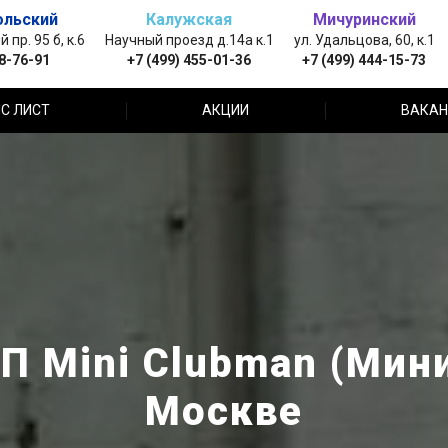
ольский
Калужская
Мичуринский
пр. 95 б, к.6
Научный проезд д.14а к.1
ул. Удальцова, 60, к.1
88-76-91
+7 (499) 455-01-36
+7 (499) 444-15-73
С ЛИСТ
АКЦИИ
ВАКАН
П Mini Clubman (Мини
Москве