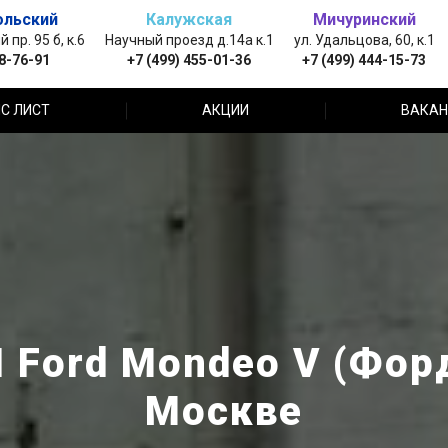
ольский
Калужская
Мичуринский
пр. 95 б, к.6
Научный проезд д.14а к.1
ул. Удальцова, 60, к.1
88-76-91
+7 (499) 455-01-36
+7 (499) 444-15-73
С ЛИСТ
АКЦИИ
ВАКАН
 Ford Mondeo V (Форд
Москве