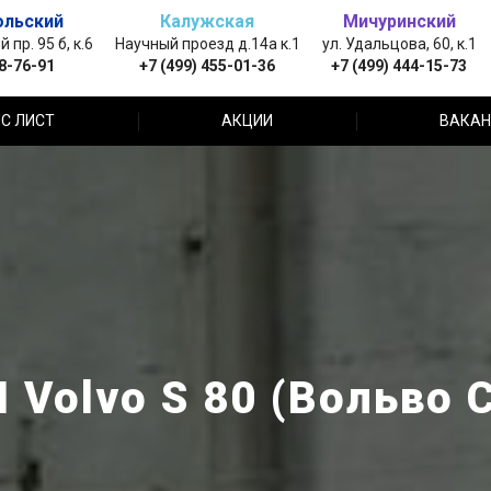
ольский
Калужская
Мичуринский
пр. 95 б, к.6
Научный проезд д.14а к.1
ул. Удальцова, 60, к.1
88-76-91
+7 (499) 455-01-36
+7 (499) 444-15-73
С ЛИСТ
АКЦИИ
ВАКАН
Volvo S 80 (Вольво 