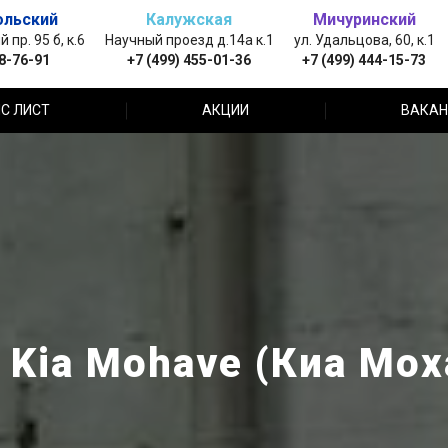
ольский
Калужская
Мичуринский
пр. 95 б, к.6
Научный проезд д.14а к.1
ул. Удальцова, 60, к.1
88-76-91
+7 (499) 455-01-36
+7 (499) 444-15-73
С ЛИСТ
АКЦИИ
ВАКАН
Kia Mohave (Киа Мох